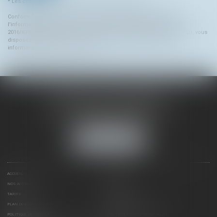
* Les champs suivis d'un astérisque sont obligatoires.
Conformément à la loi n°78-17 du 6 janvier 1978 modifiée relative à
l'informatique, aux fichiers et aux libertés, et au règlement européen
2016/679, dit Règlement Général sur la Protection des Données (RGPD), vous
disposez d'un droit d'accès, de rectification, de suppression des
informations qui vous concernent.
SARL KLEIN & DELGRANGE
6 Avenue de Saint François de Sales - BP 35
74200 THONON LES BAINS
Tél :
04 50 71 27 30
NOUS LOCALISER
ACCUEIL
NOTRE ÉQUIPE
NOS ACTIVITÉS
ACTUS
TARIFS
CONTACT
PLAN DU SITE
MENTIONS LÉGALES
POLITIQUE DE COOKIES
POLITIQUE DE CONFIDENTIALITÉ