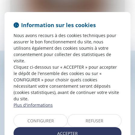
Master 1 Droit Privé spécialité droit du financement et du
Information sur les cookies
recouvrement
Nous avons recours à des cookies techniques pour
Faculté de BORDEAUX 4
assurer le bon fonctionnement du site, nous
Diplômé de l’École Nationale de Procédure
utilisons également des cookies soumis à votre
consentement pour collecter des statistiques de
visite.
Cliquez ci-dessous sur « ACCEPTER » pour accepter
Contacter
Clément
SABOURAULT
le dépôt de l'ensemble des cookies ou sur «
CONFIGURER » pour choisir quels cookies
nécessitant votre consentement seront déposés
(cookies statistiques), avant de continuer votre visite
du site.
Plus d'informations
CONFIGURER
REFUSER
ACCEPTER