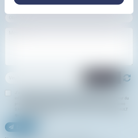
J'accepte que les informations saisies soient traitées
informatiquement par SARL KLEIN & DELGRANGE et l'hébergeur du
présent site dans le cadre de ma demande et de la relation avec
SARL KLEIN & DELGRANGE et/ou Monsieur Clément SABOURAULT
qui peut en découler.
Envoyer